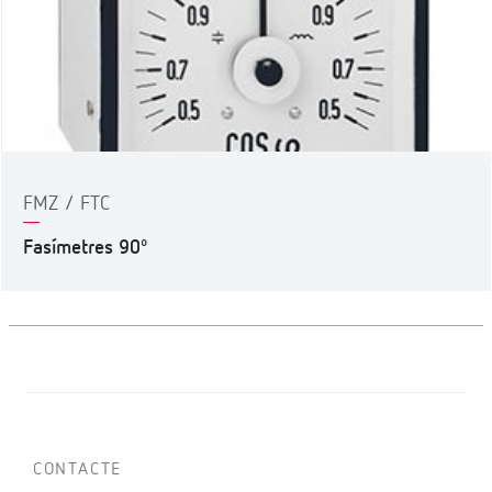
FMZ / FTC
Fasímetres 90º
CONTACTE