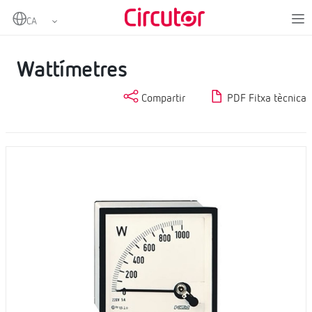
Home
Productes
Instrumentació analògica
Wattímetres
Wattímetres
Wattímetres
Compartir
PDF Fitxa tècnica