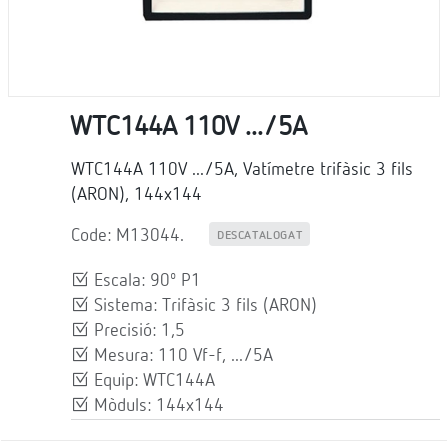
WTC144A 110V .../5A
WTC144A 110V .../5A, Vatímetre trifàsic 3 fils
(ARON), 144x144
Code: M13044.
DESCATALOGAT
Escala: 90º P1
Sistema: Trifàsic 3 fils (ARON)
Precisió: 1,5
Mesura: 110 Vf-f, .../5A
Equip: WTC144A
Mòduls: 144x144