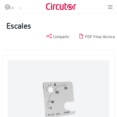
Home
Productes
Mesurament i control
Instrumentació analògica
Escales
Escales
Compartir
PDF Fitxa tècnica