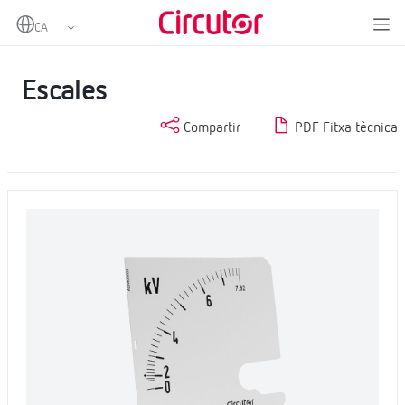
Home
Productes
Mesurament i control
Instrumentació analògica
Escales
Escales
Compartir
PDF Fitxa tècnica