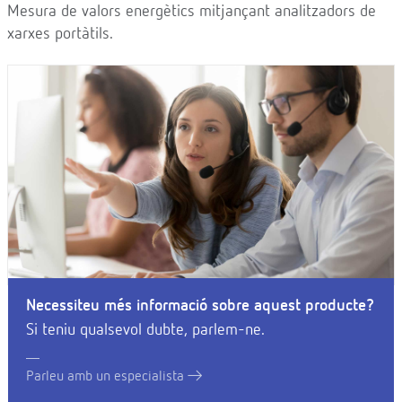
Mesura de valors energètics mitjançant analitzadors de
xarxes portàtils.
Necessiteu més informació sobre aquest producte?
Si teniu qualsevol dubte, parlem-ne.
Parleu amb un especialista