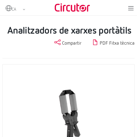
Home
Productes
Mesurament i control
Analitzadors de xarxes portàtils
Analitzadors de xarxes portàtils
Compartir
PDF Fitxa tècnica