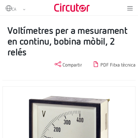
Home
Productes
Instrumentació analògica
Voltímetres CC
Voltímetres per a mesurament en continu, bobina mòbil, 2 relés
Voltímetres per a mesurament
en continu, bobina mòbil, 2
relés
Compartir
PDF Fitxa tècnica