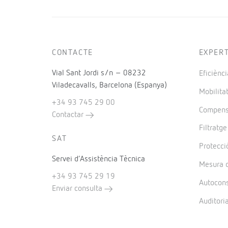
CONTACTE
EXPER
Vial Sant Jordi s/n – 08232
Eficiènci
Viladecavalls, Barcelona (Espanya)
Mobilitat
+34 93 745 29 00
Compensa
Contactar
Filtratg
SAT
Protecció
Servei d’Assistència Tècnica
Mesura d
+34 93 745 29 19
Autocon
Enviar consulta
Auditori