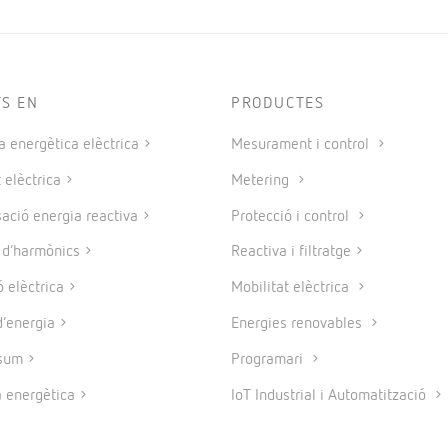
TS EN
PRODUCTES
a energètica elèctrica
Mesurament i control
 elèctrica
Metering
ció energia reactiva
Protecció i control
e d’harmònics
Reactiva i filtratge
 elèctrica
Mobilitat elèctrica
’energia
Energies renovables
sum
Programari
a energètica
IoT Industrial i Automatització