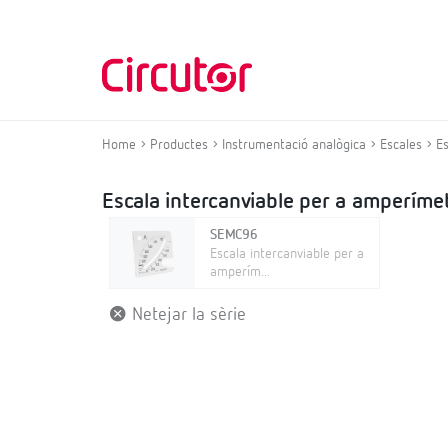
Home
Productes
Instrumentació analògica
Escales
E
Escala intercanviable per a amperí
SEMC96
Escala intercanviable per a
amperím...
Netejar la sèrie