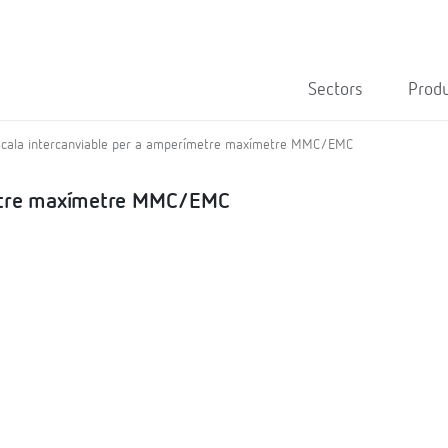
Sectors
Prod
scala intercanviable per a amperímetre maxímetre MMC/EMC
metre maxímetre MMC/EMC