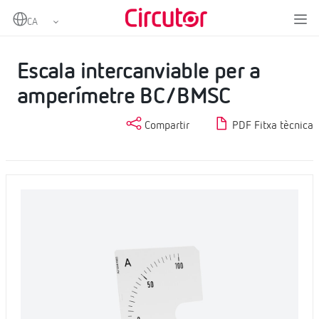
Home
Productes
Instrumentació analògica
Escales
Escala intercanviable per a amperímetre BC/BMSC
Escala intercanviable per a
amperímetre BC/BMSC
Compartir
PDF Fitxa tècnica