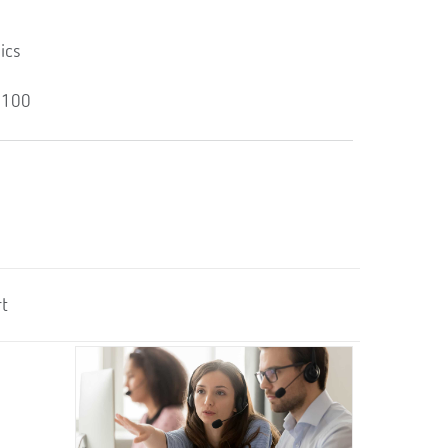
ics
 100
t