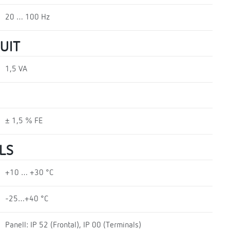
20 … 100 Hz
UIT
1,5 VA
± 1,5 % FE
LS
+10 … +30 °C
-25…+40 °C
Panell: IP 52 (Frontal), IP 00 (Terminals)