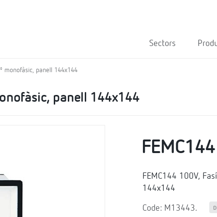
Sectors
Prod
0º monofàsic, panell 144x144
onofàsic, panell 144x144
FEMC144
FEMC144 100V, Fasím
144x144
Code: M13443.
D