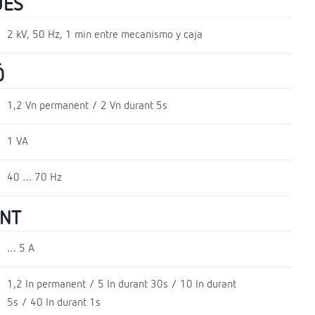
UES
2 kV, 50 Hz, 1 min entre mecanismo y caja
Ó
1,2 Vn permanent / 2 Vn durant 5s
1 VA
40 … 70 Hz
ENT
… 5 A
1,2 In permanent / 5 In durant 30s / 10 In durant
5s / 40 In durant 1s