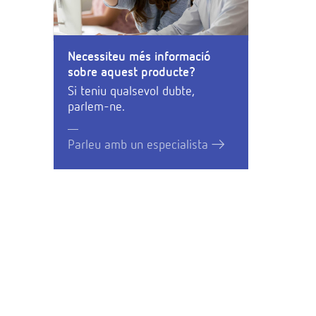
Necessiteu més informació
sobre aquest producte?
Si teniu qualsevol dubte,
parlem-ne.
Parleu amb un especialista