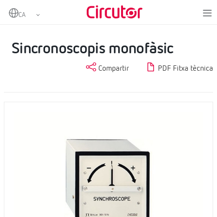
Home
Productes
Equips de sincronització i aplicacions navals
Sincronoscopis monofàsic
Sincronoscopis monofàsic
Compartir
PDF Fitxa tècnica