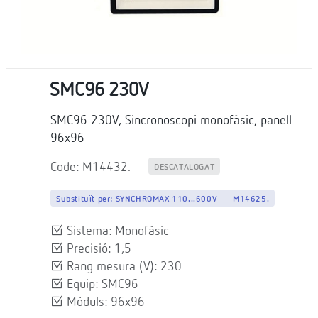
SMC96 230V
SMC96 230V, Sincronoscopi monofàsic, panell
96x96
Code: M14432.
DESCATALOGAT
Substituït per:
SYNCHROMAX 110...600V — M14625.
Sistema: Monofàsic
Precisió: 1,5
Rang mesura (V): 230
Equip: SMC96
Mòduls: 96x96