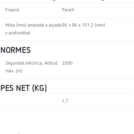
Fixació
Panell
Mida (mm) amplada x alçada
96 x 96 x 101.2 (mm)
x profunditat
NORMES
Seguretat elèctrica, Altitud
2000
màx. (m)
PES NET (KG)
1,7