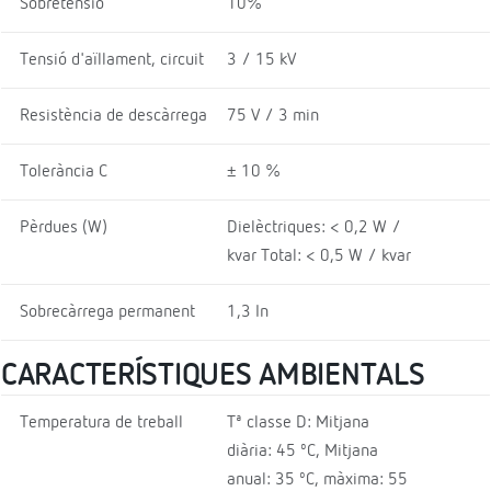
Sobretensió
10%
Tensió d'aïllament, circuit
3 / 15 kV
Resistència de descàrrega
75 V / 3 min
Tolerància C
± 10 %
Pèrdues (W)
Dielèctriques: < 0,2 W /
kvar Total: < 0,5 W / kvar
Sobrecàrrega permanent
1,3 In
CARACTERÍSTIQUES AMBIENTALS
Temperatura de treball
Tª classe D: Mitjana
diària: 45 ºC, Mitjana
anual: 35 ºC, màxima: 55