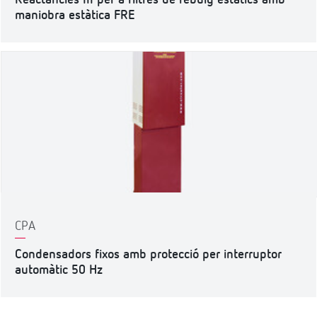
Reactàncies III per a filtres de rebuig estàtics amb
maniobra estàtica FRE
CPA
Condensadors fixos amb protecció per interruptor
automàtic 50 Hz