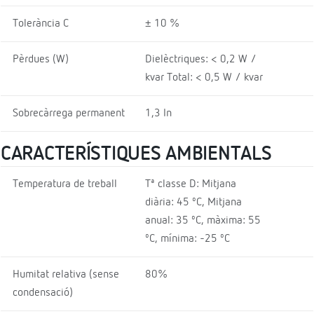
Tolerància C
± 10 %
Pèrdues (W)
Dielèctriques: < 0,2 W /
kvar Total: < 0,5 W / kvar
Sobrecàrrega permanent
1,3 In
CARACTERÍSTIQUES AMBIENTALS
Temperatura de treball
Tª classe D: Mitjana
diària: 45 ºC, Mitjana
anual: 35 ºC, màxima: 55
ºC, mínima: -25 ºC
Humitat relativa (sense
80%
condensació)