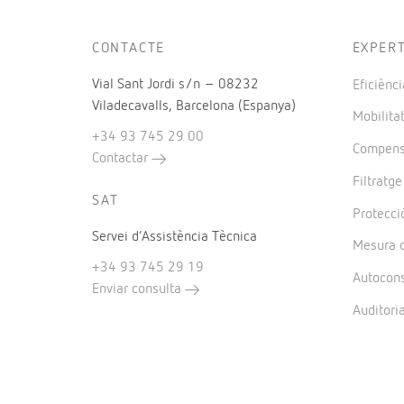
CONTACTE
EXPER
Vial Sant Jordi s/n – 08232
Eficiènci
Viladecavalls, Barcelona (Espanya)
Mobilitat
+34 93 745 29 00
Compensa
Contactar
Filtratg
SAT
Protecció
Servei d’Assistència Tècnica
Mesura d
+34 93 745 29 19
Autocon
Enviar consulta
Auditori