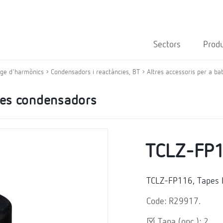
Sectors
Prod
atge d'harmònics
Condensadors i reactàncies, BT
Altres accessoris per a b
ries condensadors
TCLZ-FP
TCLZ-FP116, Tapes 
Code: R29917.
Tapa (opc.): 2