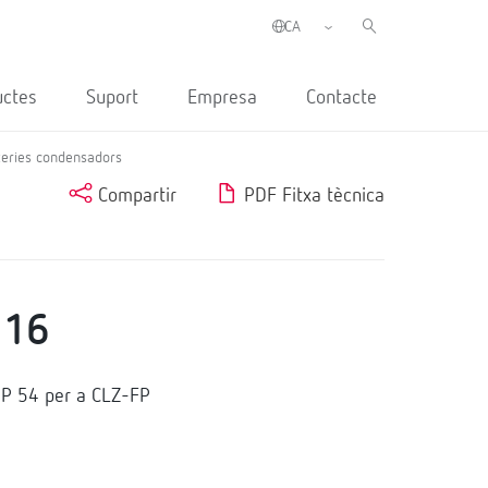
uctes
Suport
Empresa
Contacte
ateries condensadors
Compartir
PDF Fitxa tècnica
116
IP 54 per a CLZ-FP