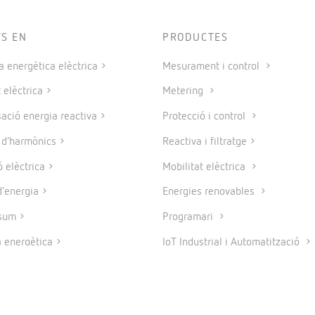
TS EN
PRODUCTES
a energètica elèctrica
Mesurament i control
 elèctrica
Metering
ció energia reactiva
Protecció i control
e d’harmònics
Reactiva i filtratge
 elèctrica
Mobilitat elèctrica
’energia
Energies renovables
sum
Programari
a energètica
IoT Industrial i Automatització