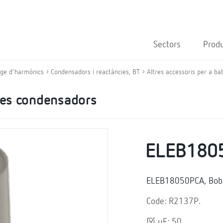
Sectors
Prod
atge d'harmònics
Condensadors i reactàncies, BT
Altres accessoris per a b
ries condensadors
ELEB180
ELEB18050PCA, Bobi
Code: R2137P.
μF: 50