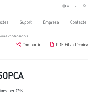
uctes
Suport
Empresa
Contacte
ateries condensadors
Compartir
PDF Fitxa tècnica
50PCA
nes per CSB