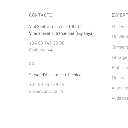
CONTACTE
EXPER
Vial Sant Jordi s/n – 08232
Eficiènci
Viladecavalls, Barcelona (Espanya)
Mobilitat
+34 93 745 29 00
Compensa
Contactar
Filtratg
SAT
Protecció
Servei d’Assistència Tècnica
Mesura d
+34 93 745 29 19
Autocon
Enviar consulta
Auditori