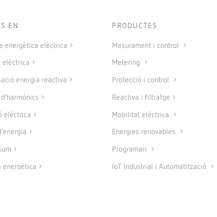
TS EN
PRODUCTES
a energètica elèctrica
Mesurament i control
 elèctrica
Metering
ció energia reactiva
Protecció i control
e d’harmònics
Reactiva i filtratge
 elèctrica
Mobilitat elèctrica
’energia
Energies renovables
sum
Programari
a energètica
IoT Industrial i Automatització