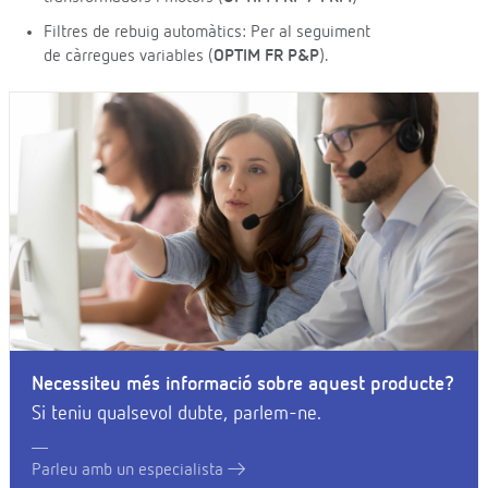
Filtres de rebuig automàtics: Per al seguiment
de càrregues variables (
OPTIM FR P&P
).
Necessiteu més informació sobre aquest producte?
Si teniu qualsevol dubte, parlem-ne.
Parleu amb un especialista