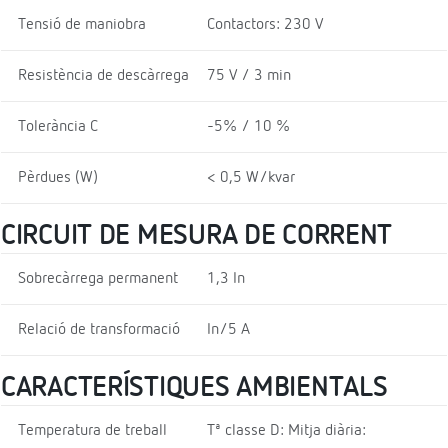
Tensió de maniobra
Contactors: 230 V
Resistència de descàrrega
75 V / 3 min
Tolerància C
-5% / 10 %
Pèrdues (W)
< 0,5 W/kvar
CIRCUIT DE MESURA DE CORRENT
Sobrecàrrega permanent
1,3 In
Relació de transformació
In/5 A
CARACTERÍSTIQUES AMBIENTALS
Temperatura de treball
Tª classe D: Mitja diària: