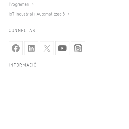
Programari
IoT Industrial i Automatització
CONNECTAR
INFORMACIÓ
Política de privacitat
Política de galetes
Ús de xarxes socials
Condicions generals de venda
Avís legal
Codi ètic