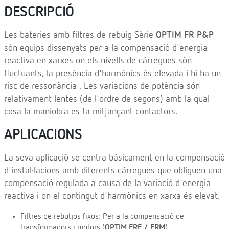
DESCRIPCIÓ
Les bateries amb filtres de rebuig Sèrie
OPTIM FR P&P
són equips dissenyats per a la compensació d'energia
reactiva en xarxes on els nivells de càrregues són
ﬂuctuants, la presència d'harmònics és elevada i hi ha un
risc de ressonància . Les variacions de potència són
relativament lentes (de l'ordre de segons) amb la qual
cosa la maniobra es fa mitjançant contactors.
APLICACIONS
La seva aplicació se centra bàsicament en la compensació
d'instal·lacions amb diferents càrregues que obliguen una
compensació regulada a causa de la variació d'energia
reactiva i on el contingut d'harmònics en xarxa és elevat.
Filtres de rebutjos fixos: Per a la compensació de
transformadors i motors (
OPTIM FRF / FRM
)