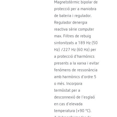
Magnetotèrmic bipolar de
protecció per a maniobra
de bateria i regulador.
Regulador denergia
reactiva sèrie computer
max. Filtres de rebuig
sintonitzats a 189 Hz (50
Hz) /227 Hz (60 Hz) per
a protecció d'harmònics
presents a la xarxa i evitar
fenòmens de ressonància
amb harmònics d'ordre 5
o més. Incorpora
termòstat per a
desconnexió de l'esglaó
en cas d'elevada
temperatura (+90 ºC).