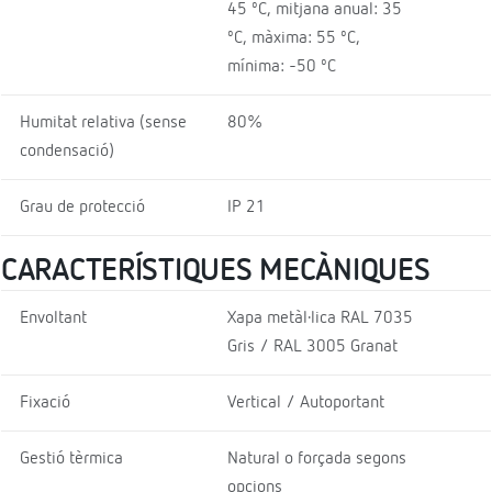
45 ºC, mitjana anual: 35
ºC, màxima: 55 ºC,
mínima: -50 ºC
Humitat relativa (sense
80%
condensació)
Grau de protecció
IP 21
CARACTERÍSTIQUES MECÀNIQUES
Envoltant
Xapa metàl·lica RAL 7035
Gris / RAL 3005 Granat
Fixació
Vertical / Autoportant
Gestió tèrmica
Natural o forçada segons
opcions