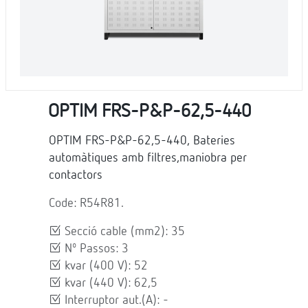
OPTIM FRS-P&P-62,5-440
OPTIM FRS-P&P-62,5-440, Bateries
automàtiques amb filtres,maniobra per
contactors
Code: R54R81.
Secció cable (mm2): 35
Nº Passos: 3
kvar (400 V): 52
kvar (440 V): 62,5
Interruptor aut.(A): -