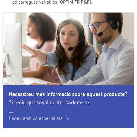
de càrregues variables (
OPTIM FR P&P
).
Necessiteu més informació sobre aquest producte?
Si teniu qualsevol dubte, parlem-ne.
Parleu amb un especialista