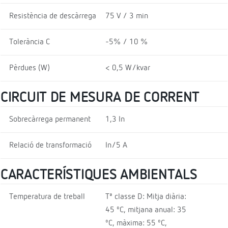
Resistència de descàrrega
75 V / 3 min
Tolerància C
-5% / 10 %
Pèrdues (W)
< 0,5 W/kvar
CIRCUIT DE MESURA DE CORRENT
Sobrecàrrega permanent
1,3 In
Relació de transformació
In/5 A
CARACTERÍSTIQUES AMBIENTALS
Temperatura de treball
Tª classe D: Mitja diària:
45 ºC, mitjana anual: 35
ºC, màxima: 55 ºC,