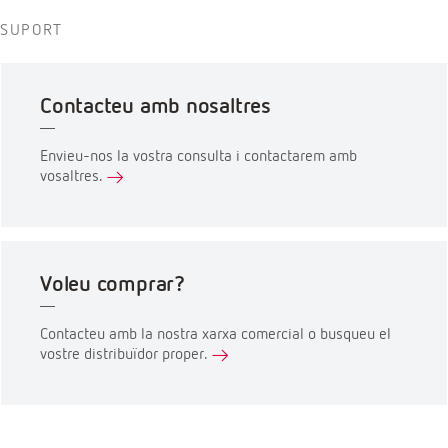
elèctric JPG
Manual d'usuari
Full de dades
Certificat CE
Altres certificats
Vídeo
d'instal·lació
Software i
Firmware