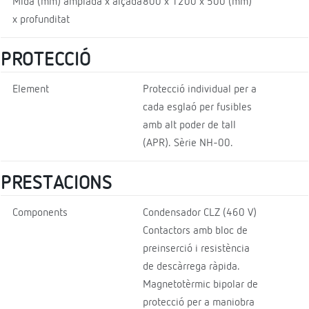
Mida (mm) amplada x alçada
800 x 1200 x 500 (mm)
x profunditat
PROTECCIÓ
Element
Protecció individual per a
cada esglaó per fusibles
amb alt poder de tall
(APR). Sèrie NH-00.
PRESTACIONS
Components
Condensador CLZ (460 V)
Contactors amb bloc de
preinserció i resistència
de descàrrega ràpida.
Magnetotèrmic bipolar de
protecció per a maniobra