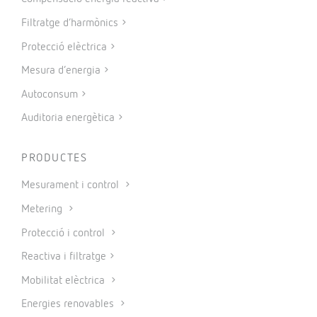
TAMBÉ US POT INTERESSAR
CONTACTE
Vial Sant Jordi s/n – 08232
Viladecavalls, Barcelona (Espanya)
+34 93 745 29 00
Contactar
SAT
Servei d’Assistència Tècnica
+34 93 745 29 19