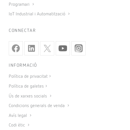
Enviar consulta
EXPERTS EN
Eficiència energètica elèctrica
Mobilitat elèctrica
Compensació energia reactiva
Filtratge d’harmònics
Protecció elèctrica
Mesura d’energia
Autoconsum
Auditoria energètica
PRODUCTES
Mesurament i control