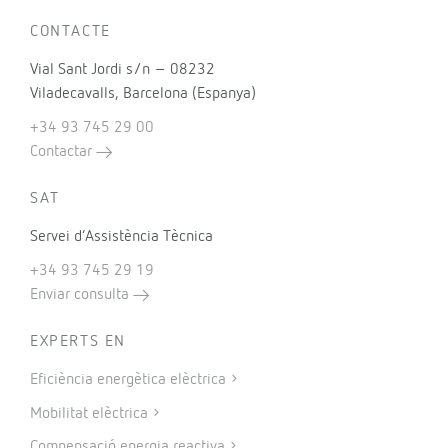
Contacteu amb la nostra xarxa comercial o busqueu el
vostre distribuïdor proper.