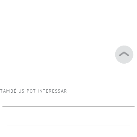
Catàleg
Díptic
SUPORT
Contacteu amb nosaltres
Envieu-nos la vostra consulta i contactarem amb
vosaltres.
Voleu comprar?