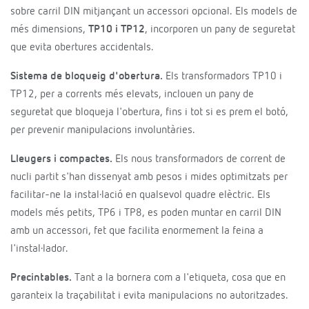
sobre carril DIN mitjançant un accessori opcional. Els models de
més dimensions,
TP10
i
TP12
, incorporen un pany de seguretat
que evita obertures accidentals.
Sistema de bloqueig d'obertura.
Els transformadors TP10 i
TP12, per a corrents més elevats, inclouen un pany de
seguretat que bloqueja l'obertura, fins i tot si es prem el botó,
per prevenir manipulacions involuntàries.
Lleugers i compactes.
Els nous transformadors de corrent de
nucli partit s'han dissenyat amb pesos i mides optimitzats per
facilitar-ne la instal·lació en qualsevol quadre elèctric. Els
models més petits, TP6 i TP8, es poden muntar en carril DIN
amb un accessori, fet que facilita enormement la feina a
l'instal·lador.
Precintables.
Tant a la bornera com a l'etiqueta, cosa que en
garanteix la traçabilitat i evita manipulacions no autoritzades.