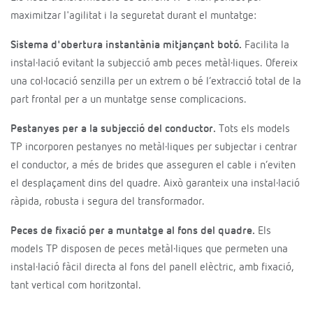
maximitzar l'agilitat i la seguretat durant el muntatge:
Sistema d'obertura instantània mitjançant botó.
Facilita la
instal·lació evitant la subjecció amb peces metàl·liques. Ofereix
una col·locació senzilla per un extrem o bé l’extracció total de la
part frontal per a un muntatge sense complicacions.
Pestanyes per
a
la subjecció del
conductor.
Tots els models
TP incorporen pestanyes no metàl·liques per subjectar i centrar
el conductor, a més de brides que asseguren el cable i n’eviten
el desplaçament dins del quadre. Això garanteix una instal·lació
ràpida, robusta i segura del transformador.
Peces de fixació per a muntatge al fons del quadre.
Els
models TP disposen de peces metàl·liques que permeten una
instal·lació fàcil directa al fons del panell elèctric, amb fixació,
tant vertical com horitzontal.